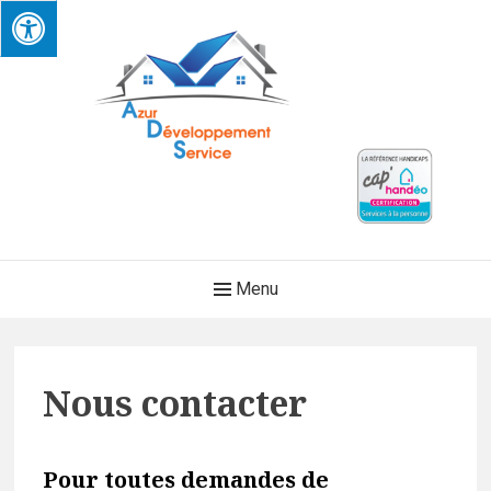
Skip
to
content
AZUR DEVELOPPEMENT
Main
Menu
SERVICE
Navigation
Nous contacter
Pour toutes demandes de