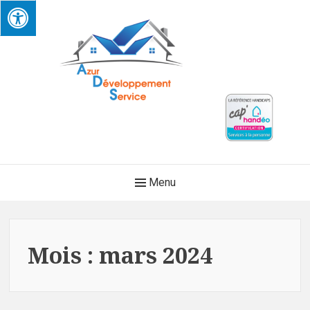
Skip
to
content
AZUR DEVELOPPEMENT
Main
Menu
SERVICE
Navigation
Mois :
mars 2024