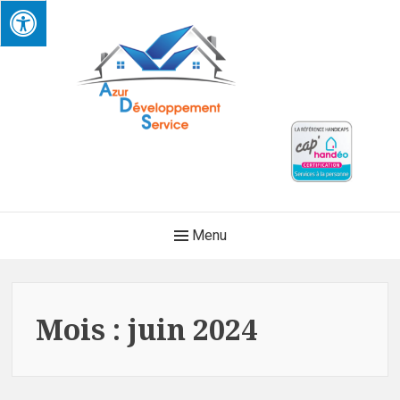
Skip
to
content
AZUR DEVELOPPEMENT
Main
Menu
SERVICE
Navigation
Mois :
juin 2024